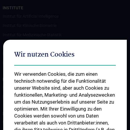
INSTITUTE
Institut für Artificial Intelligence
Institut für Klinische Biometrie
Institut für Medizinische Statistik
Institut für Medizinisches Informationsmanagement
Wir nutzen Cookies
Institut für Outcomes Research
Institut für Wissenschaft Komplexer Systeme
Wir verwenden Cookies, die zum einen
FORSCHUNG
technisch notwendig für die Funktionalität
unserer Website sind, aber auch Cookies zu
Überblick
funktionellen, Marketing- und Analysezwecken
Publikationen
um das Nutzungserlebnis auf unserer Seite zu
optimieren. Mit Ihrer Einwilligung zu den
STUDIUM, AUS- UND WEITERBILDUNG
Cookies werden sowohl von uns Daten
Lehrveranstaltungsankündigung
verarbeitet als auch von Drittanbieter:innen,
die ihren Sitz teilweise in Drittländern (z.B. den