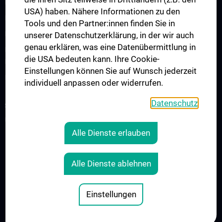
Diplomstudium Humanmedizin
USA) haben. Nähere Informationen zu den
Masterstudium Medizinische Informatik
Tools und den Partner:innen finden Sie in
Masterstudium Molecular Precision Medicine
unserer Datenschutzerklärung, in der wir auch
genau erklären, was eine Datenübermittlung in
PhD-Programm „Medizinische Informatik, Biostatistik und
die USA bedeuten kann. Ihre Cookie-
Komplexe Systeme“
Einstellungen können Sie auf Wunsch jederzeit
Projekt „Digital Skills, Knowledge & Communication“
individuell anpassen oder widerrufen.
Datenschutz
SERVICES
Überblick
Alle Dienste erlauben
RECHTLICHES
Alle Dienste ablehnen
COOKIE-EINSTELLUNGEN
IMPRESSUM
Einstellungen
© 2026 Medizinische Universität Wien