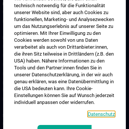
FORSCHUNG
technisch notwendig für die Funktionalität
unserer Website sind, aber auch Cookies zu
Überblick
funktionellen, Marketing- und Analysezwecken
Publikationen
um das Nutzungserlebnis auf unserer Seite zu
optimieren. Mit Ihrer Einwilligung zu den
STUDIUM, AUS- UND WEITERBILDUNG
Cookies werden sowohl von uns Daten
Lehrveranstaltungsankündigung
verarbeitet als auch von Drittanbieter:innen,
die ihren Sitz teilweise in Drittländern (z.B. den
Diplomstudium Humanmedizin
USA) haben. Nähere Informationen zu den
Masterstudium Medizinische Informatik
Tools und den Partner:innen finden Sie in
Masterstudium Molecular Precision Medicine
unserer Datenschutzerklärung, in der wir auch
genau erklären, was eine Datenübermittlung in
PhD-Programm „Medizinische Informatik, Biostatistik und
die USA bedeuten kann. Ihre Cookie-
Komplexe Systeme“
Einstellungen können Sie auf Wunsch jederzeit
Projekt „Digital Skills, Knowledge & Communication“
individuell anpassen oder widerrufen.
Datenschutz
SERVICES
Überblick