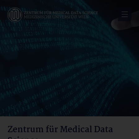
Skip
to
main
content
Zentrum
für
Medical
Data
Science
Zentrum für Medical Data