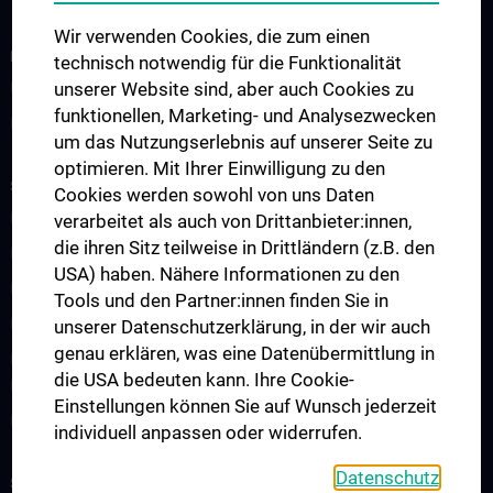
Wir verwenden Cookies, die zum einen
FORSCHUNG
technisch notwendig für die Funktionalität
unserer Website sind, aber auch Cookies zu
Überblick
funktionellen, Marketing- und Analysezwecken
Publikationen
um das Nutzungserlebnis auf unserer Seite zu
optimieren. Mit Ihrer Einwilligung zu den
STUDIUM, AUS- UND WEITERBILDUNG
Cookies werden sowohl von uns Daten
Lehrveranstaltungsankündigung
verarbeitet als auch von Drittanbieter:innen,
die ihren Sitz teilweise in Drittländern (z.B. den
Diplomstudium Humanmedizin
USA) haben. Nähere Informationen zu den
Masterstudium Medizinische Informatik
Tools und den Partner:innen finden Sie in
Masterstudium Molecular Precision Medicine
unserer Datenschutzerklärung, in der wir auch
genau erklären, was eine Datenübermittlung in
PhD-Programm „Medizinische Informatik, Biostatistik und
die USA bedeuten kann. Ihre Cookie-
Komplexe Systeme“
Einstellungen können Sie auf Wunsch jederzeit
Projekt „Digital Skills, Knowledge & Communication“
individuell anpassen oder widerrufen.
Datenschutz
SERVICES