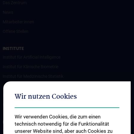
Das Zentrum
News
Mitarbeiter:innen
Offene Stellen
INSTITUTE
Institut für Artificial Intelligence
Institut für Klinische Biometrie
Institut für Medizinische Statistik
Institut für Medizinisches Informationsmanagement
Wir nutzen Cookies
Institut für Outcomes Research
Institut für Wissenschaft Komplexer Systeme
Wir verwenden Cookies, die zum einen
FORSCHUNG
technisch notwendig für die Funktionalität
unserer Website sind, aber auch Cookies zu
Überblick