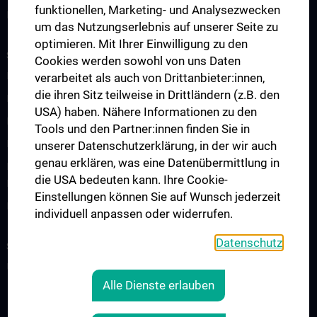
funktionellen, Marketing- und Analysezwecken
Publikationen
um das Nutzungserlebnis auf unserer Seite zu
optimieren. Mit Ihrer Einwilligung zu den
STUDIUM, AUS- UND WEITERBILDUNG
Cookies werden sowohl von uns Daten
Lehrveranstaltungsankündigung
verarbeitet als auch von Drittanbieter:innen,
die ihren Sitz teilweise in Drittländern (z.B. den
Diplomstudium Humanmedizin
USA) haben. Nähere Informationen zu den
Masterstudium Medizinische Informatik
Tools und den Partner:innen finden Sie in
Masterstudium Molecular Precision Medicine
unserer Datenschutzerklärung, in der wir auch
genau erklären, was eine Datenübermittlung in
PhD-Programm „Medizinische Informatik, Biostatistik und
die USA bedeuten kann. Ihre Cookie-
Komplexe Systeme“
Einstellungen können Sie auf Wunsch jederzeit
Projekt „Digital Skills, Knowledge & Communication“
individuell anpassen oder widerrufen.
Datenschutz
SERVICES
Überblick
Alle Dienste erlauben
RECHTLICHES